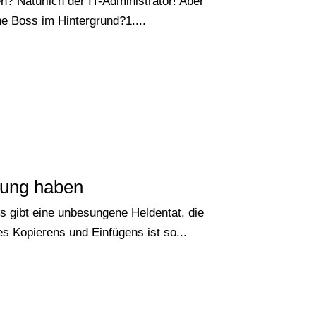
n? Natürlich der IT-Administrator! Aber
he Boss im Hintergrund?1....
kung haben
 gibt eine unbesungene Heldentat, die
s Kopierens und Einfügens ist so...