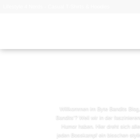
B
Willkommen im Byte Bandits Blog, 
Bandits‘? Weil wir in der faszinier
Humor haben. Hier dreht sich alle
jeden Bosskampf ein bisschen styl