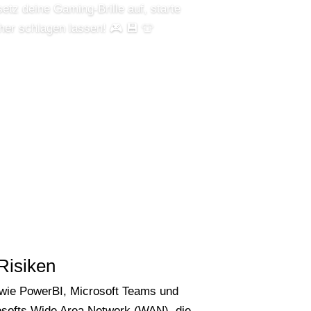
setz deine Gaming-Brille auf, starte
her schlagen lassen! 🎮 💾 👕
Risiken
e wie PowerBI, Microsoft Teams und
osofts Wide Area Network (WAN), die...