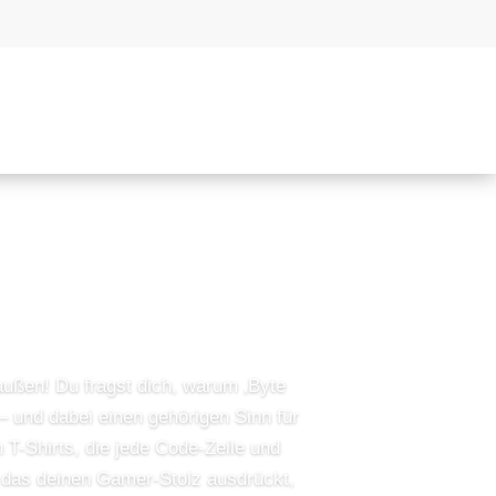
og
außen! Du fragst dich, warum ‚Byte
– und dabei einen gehörigen Sinn für
 T-Shirts, die jede Code-Zeile und
 das deinen Gamer-Stolz ausdrückt,