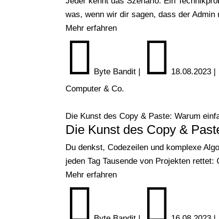
Jeder kennt das Szenario: Ein Technikprob
was, wenn wir dir sagen, dass der Admin n
Mehr erfahren


Byte Bandit
|
18.08.2023
|
Computer & Co.
Die Kunst des Copy & Paste: Warum einf
Die Kunst des Copy & Past
Du denkst, Codezeilen und komplexe Algo
jeden Tag Tausende von Projekten rettet: 
Mehr erfahren


Byte Bandit
|
16.08.2023
|