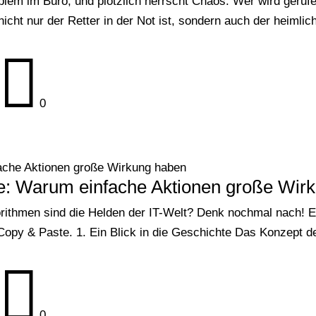
lem im Büro, und plötzlich herrscht Chaos. Wer wird gerufe
icht nur der Retter in der Not ist, sondern auch der heimlic

0
ache Aktionen große Wirkung haben
e: Warum einfache Aktionen große Wir
rithmen sind die Helden der IT-Welt? Denk nochmal nach! Es
Copy & Paste. 1. Ein Blick in die Geschichte Das Konzept de

0