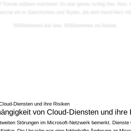
-Trends stöbern möchtest: Du bist genau richtig hier. Also, 
auche ein in Geschichten und Styles, die dein Nerd-Herz hö
Willkommen bei uns. Willkommen zu Hause.
 Cloud-Diensten und ihre Risiken
hängigkeit von Cloud-Diensten und ihre 
weltweiten Störungen im Microsoft-Netzwerk bemerkt. Dienst
rfügbar. Die Ursache war eine fehlerhafte Änderung an Micr