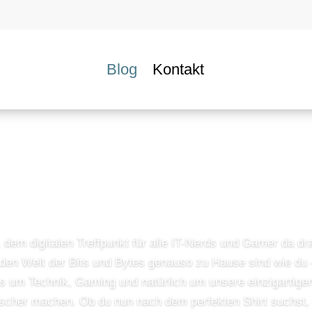
Blog
Kontakt
BB - Byte Bandits Bl
dem digitalen Treffpunkt für alle IT-Nerds und Gamer da dr
enden Welt der Bits und Bytes genauso zu Hause sind wie du 
s um Technik, Gaming und natürlich um unsere einzigartigen
ischer machen. Ob du nun nach dem perfekten Shirt suchst,